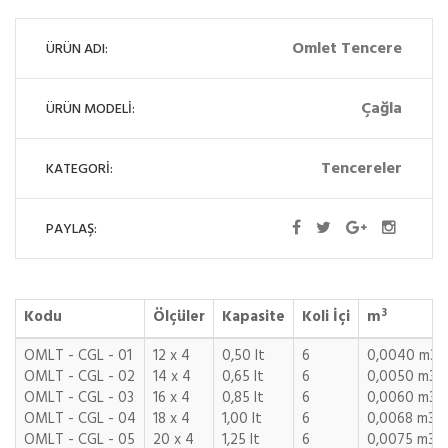
Omlet Tencere
ÜRÜN ADI:
Çağla
ÜRÜN MODELİ:
Tencereler
KATEGORİ:
PAYLAŞ:
3
Kodu
Ölçüler
Kapasite
Koli İçi
m
OMLT - CGL - 01
12 x 4
0,50 lt
6
0,0040 m3
OMLT - CGL - 02
14 x 4
0,65 lt
6
0,0050 m3
OMLT - CGL - 03
16 x 4
0,85 lt
6
0,0060 m3
OMLT - CGL - 04
18 x 4
1,00 lt
6
0,0068 m3
OMLT - CGL - 05
20 x 4
1,25 lt
6
0,0075 m3