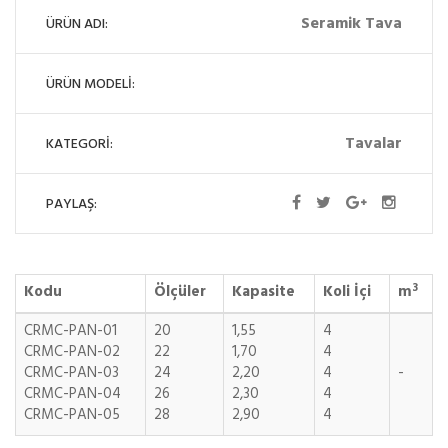
Seramik Tava
ÜRÜN ADI:
ÜRÜN MODELİ:
Tavalar
KATEGORİ:
PAYLAŞ:
3
Kodu
Ölçüler
Kapasite
Koli İçi
m
CRMC-PAN-01
20
1,55
4
CRMC-PAN-02
22
1,70
4
CRMC-PAN-03
24
2,20
4
-
CRMC-PAN-04
26
2,30
4
CRMC-PAN-05
28
2,90
4