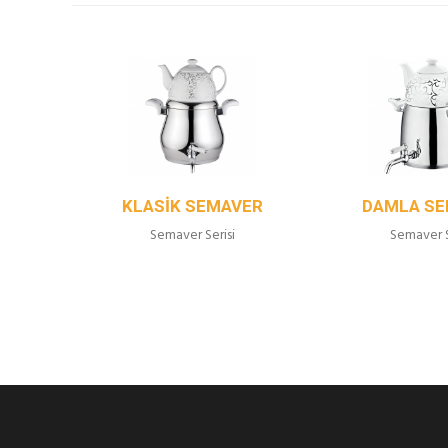
ER
KLASIK SEMAVER
DAMLA S
Semaver Serisi
Semaver S