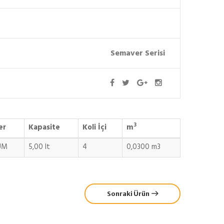
Semaver Serisi
3
er
Kapasite
Koli İçi
m
UM
5,00 lt
4
0,0300 m3
Sonraki Ürün