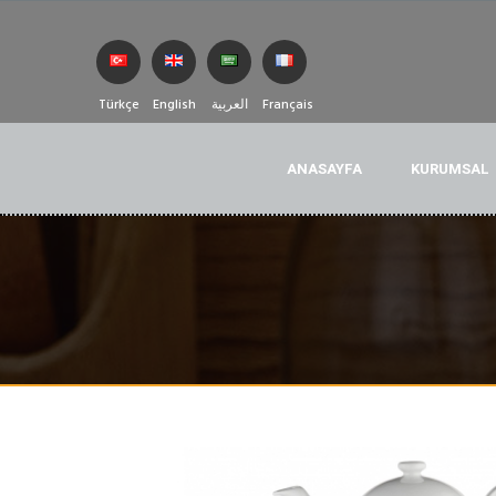
Türkçe
English
العربية
Français
ANASAYFA
KURUMSAL