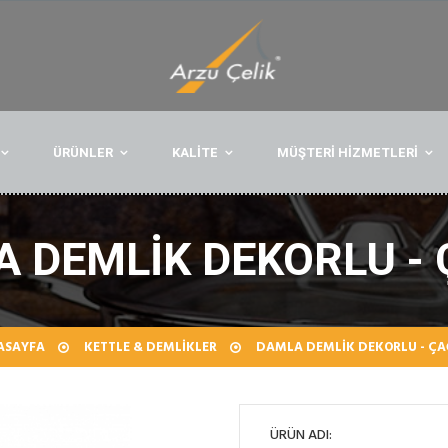
ÜRÜNLER
KALİTE
MÜŞTERİ HİZMETLERİ
 DEMLIK DEKORLU -
ASAYFA
KETTLE & DEMLIKLER
DAMLA DEMLIK DEKORLU - ÇA
ÜRÜN ADI: