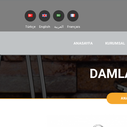
Türkçe
English
العربية
Français
ANASAYFA
KURUMSAL
DAMLA
AN