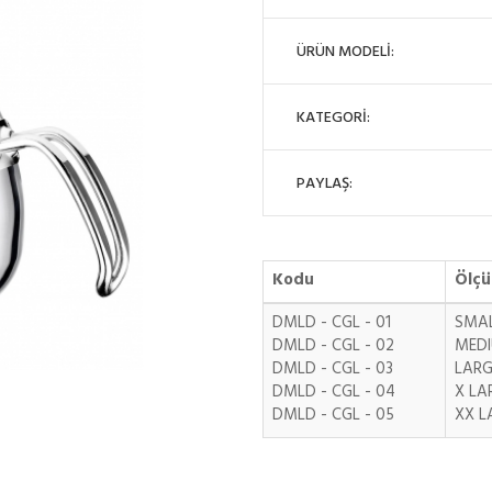
ÜRÜN MODELİ:
KATEGORİ:
PAYLAŞ:
Kodu
Ölçü
DMLD - CGL - 01
SMA
DMLD - CGL - 02
MED
DMLD - CGL - 03
LARG
DMLD - CGL - 04
X LA
DMLD - CGL - 05
XX L