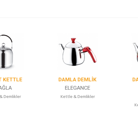
ETTLE
DAMLA DEMLIK
DAML
LA
ELEGANCE
DE
Ç
mlikler
Kettle & Demlikler
Kettle