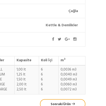
Çağla
Kettle & Demlikler
3
ler
Kapasite
Koli İçi
m
LL
1,00 lt
6
0,0036 m3
IUM
1,25 lt
6
0,0040 m3
E
1,50 lt
6
0,0049 m3
RGE
2,00 lt
6
0,0060 m3
ARGE
2,50 lt
6
0,0072 m3
Sonraki Ürün