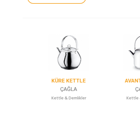
E
KÜRE KETTLE
AVANT K
ÇAĞLA
ÇAĞ
er
Kettle & Demlikler
Kettle & De