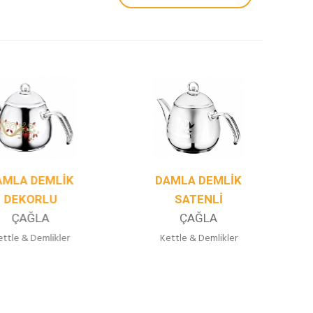
A DEMLIK
DAMLA DEMLIK
KORLU
SATENLI
AĞLA
ÇAĞLA
K
 & Demlikler
Kettle & Demlikler