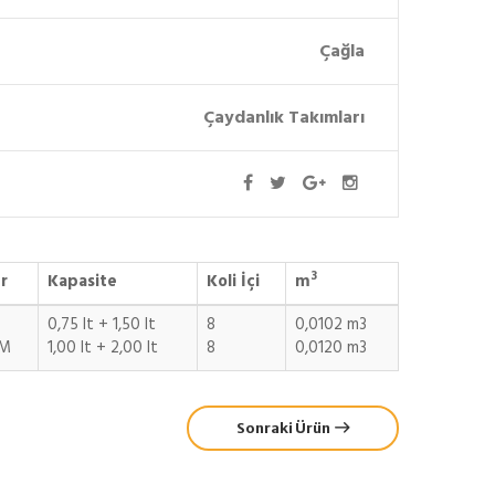
Çağla
Çaydanlık Takımları
3
r
Kapasite
Koli İçi
m
0,75 lt + 1,50 lt
8
0,0102 m3
UM
1,00 lt + 2,00 lt
8
0,0120 m3
Sonraki Ürün