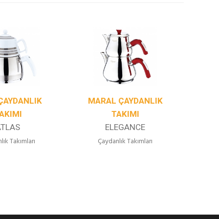
ÇAYDANLIK
MARAL ÇAYDANLIK
MA
AKIMI
TAKIMI
ATLAS
ELEGANCE
lık Takımları
Çaydanlık Takımları
Ç