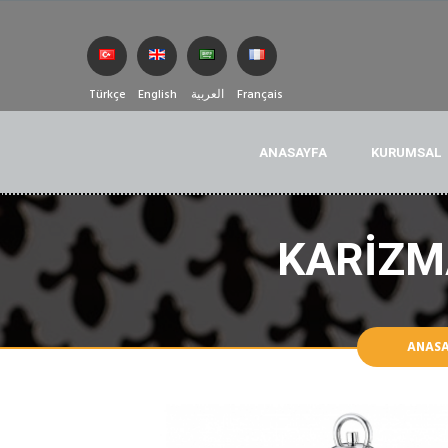
Türkçe
English
العربية
Français
ANASAYFA
KURUMSAL
KARIZM
ANAS