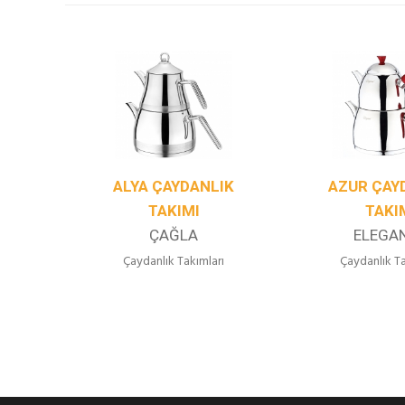
IK
ALYA ÇAYDANLIK
AZUR ÇAY
TAKIMI
TAKI
ÇAĞLA
ELEGA
rı
Çaydanlık Takımları
Çaydanlık Ta