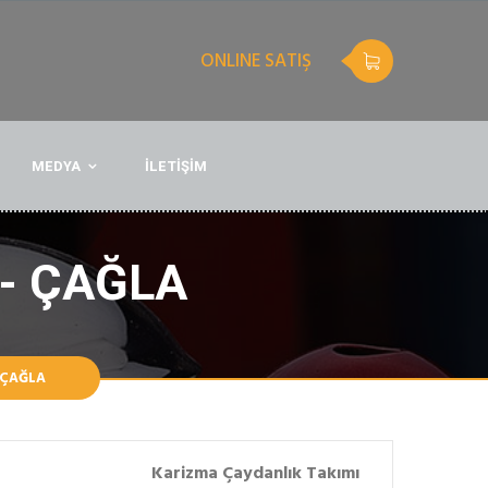
ONLINE SATIŞ
MEDYA
İLETİŞİM
- ÇAĞLA
 ÇAĞLA
Karizma Çaydanlık Takımı