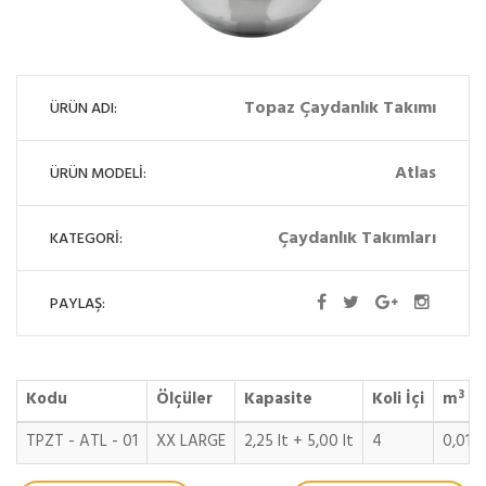
Topaz Çaydanlık Takımı
ÜRÜN ADI:
Atlas
ÜRÜN MODELİ:
Çaydanlık Takımları
KATEGORİ:
PAYLAŞ:
3
Kodu
Ölçüler
Kapasite
Koli İçi
m
TPZT - ATL - 01
XX LARGE
2,25 lt + 5,00 lt
4
0,019